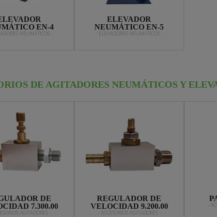
ELEVADOR
ELEVADOR
MÁTICO EN-4
NEUMÁTICO EN-5
VADORES NEUMÁTICOS -
- ELEVADORES NEUMÁTICOS -
ORIOS DE AGITADORES NEUMÁTICOS Y ELEV
GULADOR DE
REGULADOR DE
P
- A
CIDAD 7.300.00
VELOCIDAD 9.200.00
CESORIOS AGITADORES -
- ACCESORIOS AGITADORES -