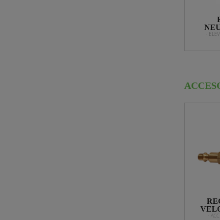
NEU
- ELE
ACCES
RE
VELO
- AC