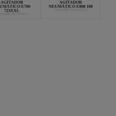
AGITADOR
AGITADOR
UMÁTICO E700
NEUMÁTICO E800 100
- AGITADORES NEUMÁTICOS -
723XXL
ITADORES NEUMÁTICOS -