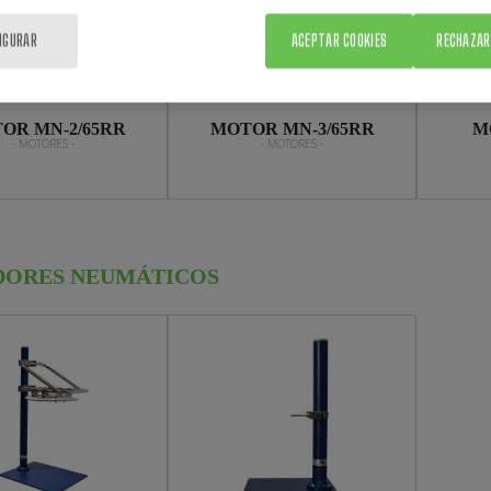
IGURAR
ACEPTAR COOKIES
RECHAZAR
OR MN-2/65RR
MOTOR MN-3/65RR
M
- MOTORES -
- MOTORES -
DORES NEUMÁTICOS