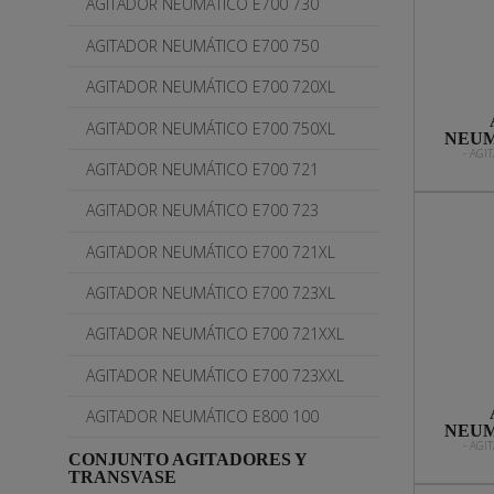
AGITADOR NEUMÁTICO E700 730
AGITADOR NEUMÁTICO E700 750
AGITADOR NEUMÁTICO E700 720XL
AGITADOR NEUMÁTICO E700 750XL
NEUM
- AGI
AGITADOR NEUMÁTICO E700 721
AGITADOR NEUMÁTICO E700 723
AGITADOR NEUMÁTICO E700 721XL
AGITADOR NEUMÁTICO E700 723XL
AGITADOR NEUMÁTICO E700 721XXL
AGITADOR NEUMÁTICO E700 723XXL
AGITADOR NEUMÁTICO E800 100
NEUM
- AGI
CONJUNTO AGITADORES Y
TRANSVASE