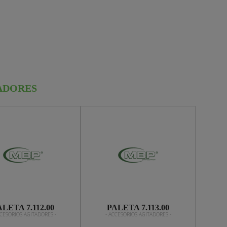
ADORES
ALETA 7.112.00
PALETA 7.113.00
CCESORIOS AGITADORES -
- ACCESORIOS AGITADORES -