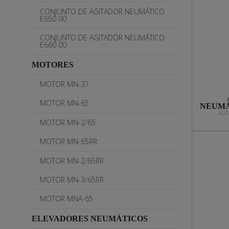
CONJUNTO DE AGITADOR NEUMÁTICO
E650 00
CONJUNTO DE AGITADOR NEUMÁTICO
E660 00
MOTORES
MOTOR MN-37
MOTOR MN-65
NEUMÁ
- AGI
MOTOR MN-2/65
MOTOR MN-65RR
MOTOR MN-2/65RR
MOTOR MN-3/65RR
MOTOR MNA-65
ELEVADORES NEUMÁTICOS