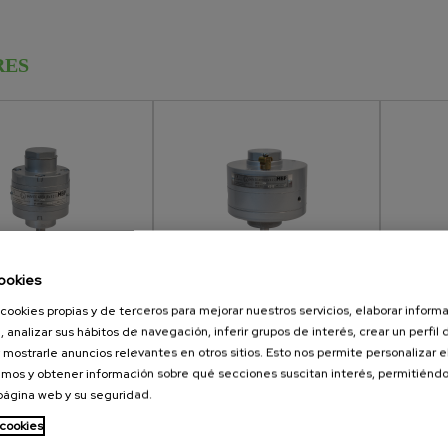
ES
ookies
OTOR MN-37
MOTOR MN-65
M
cookies propias y de terceros para mejorar nuestros servicios, elaborar inform
- MOTORES -
- MOTORES -
, analizar sus hábitos de navegación, inferir grupos de interés, crear un perfil 
 mostrarle anuncios relevantes en otros sitios. Esto nos permite personalizar 
mos y obtener información sobre qué secciones suscitan interés, permitién
 página web y su seguridad.
 cookies