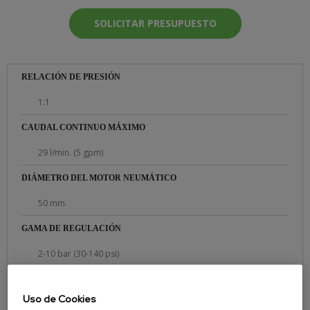
SOLICITAR PRESUPUESTO
RELACIÓN DE PRESIÓN
1:1
CAUDAL CONTINUO MÁXIMO
29 l/min. (5 gpm)
DIÁMETRO DEL MOTOR NEUMÁTICO
50 mm.
GAMA DE REGULACIÓN
2-10 bar (30-140 psi)
MÁXIMA PRESIÓN DE FLUIDO
Uso de Cookies
10 bar (140 psi)