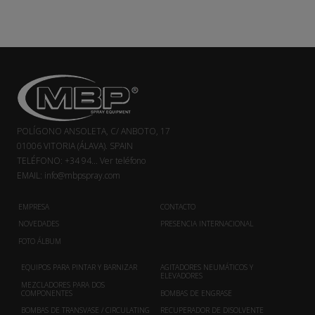
POLÍGONO ANSOLETA, C/ ANBOTO, 17
01006 VITORIA (ÁLAVA). SPAIN
TELÉFONO:
+34 94...
Ver teléfono
EMAIL:
info@mbpspray.com
EMPRESA
CONTACTO
NOVEDADES
PRESENCIA INTERNACIONAL
FOTO ÁLBUM
EQUIPOS PARA PINTAR Y BARNIZAR
AGITADORES NEUMÁTICOS Y
ELEVADORES
MEZCLADORES PARA DOS
COMPONENTES
BOMBAS DE ENGRASE
BOMBAS DE TRANSVASE / CIRCULATING
RECUPERADOR DE DISOLVENTE