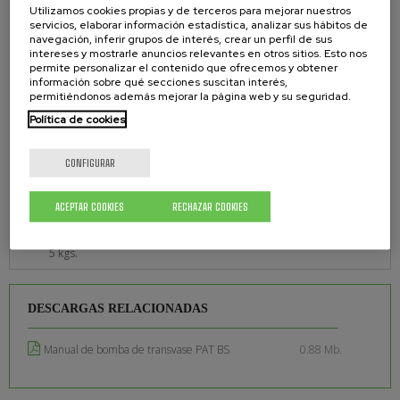
Utilizamos cookies propias y de terceros para mejorar nuestros
servicios, elaborar información estadística, analizar sus hábitos de
ENTRADA DE AIRE
navegación, inferir grupos de interés, crear un perfil de sus
intereses y mostrarle anuncios relevantes en otros sitios. Esto nos
1/4'' npt (f)
permite personalizar el contenido que ofrecemos y obtener
información sobre qué secciones suscitan interés,
SALIDA DE PRODUCTO
permitiéndonos además mejorar la página web y su seguridad.
Política de cookies
3/4'' npt (f)
EMPAQUETADURAS
CONFIGURAR
Teflón
ACEPTAR COOKIES
RECHAZAR COOKIES
PESO
5 kgs.
DESCARGAS RELACIONADAS
Manual de bomba de transvase PAT BS
0.88 Mb.