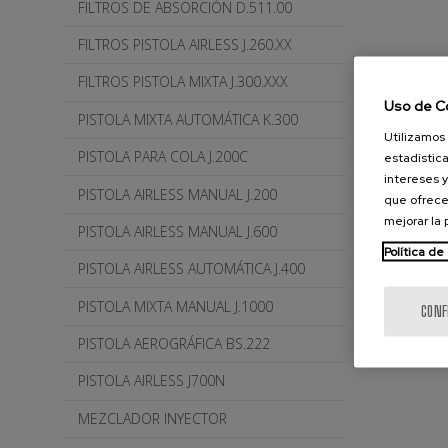
FILTROS DE ABSORCIÓN D.511.00
FILTROS PISTOLA AIRLESS J.260.XX
FILTROS PISTOLA MIXTA J.300.XXX
Uso de C
PISTOLA MIXTA AUTOMÁTICA K.300
Utilizamos 
PISTOLA PARA COLA J.200C
estadística
intereses y
PISTOLA AIRLESS MANUAL J.200
que ofrece
mejorar la
PISTOLA AIRLESS MANUAL J.600
Política de
PISTOLA AIRLESS AUTOMÁTICA J.400
PISTOLA MIXTA MANUAL J.1000
CONF
PISTOLA AEROGRÁFICA BS.222
PISTOLA AIRLESS J700N
MEZCLADOR INYECTOR