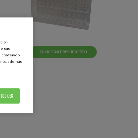
ación
de sus
SOLICITAR PRESUPUESTO
el contenido
donos además
 COOKIES