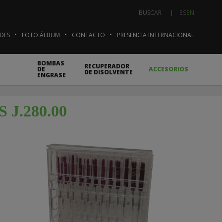
ES
EN
BUSCAR
DES
FOTO ÁLBUM
CONTACTO
PRESENCIA INTERNACIONAL
BOMBAS
RECUPERADOR
DE
ACCESORIOS
DE DISOLVENTE
ENGRASE
J.280.00