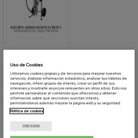
EQUIPO AEROGRÁFICO BUD 5
- AEROGRÁFICOS / BAJA PRESIÓN -
Uso de Cookies
AIRLESS NEUMÁTICA
Utilizamos cookies propias y de terceros para mejorar nuestros
AIRLESS ELÉCTRICOS / GASOLINA
servicios, elaborar información estadística, analizar sus hábitos de
navegación, inferir grupos de interés, crear un perfil de sus
intereses y mostrarle anuncios relevantes en otros sitios. Esto nos
BARNIZAR Y LACAR MIXTOS
permite personalizar el contenido que ofrecemos y obtener
información sobre qué secciones suscitan interés,
AEROGRÁFICOS / BAJA PRESIÓN
permitiéndonos además mejorar la página web y su seguridad.
AEROGRÁFICO DP 100 BS
Política de cookies
AEROGRÁFICO DP 100 COMBI
CONFIGURAR
AEROGRÁFICO BUD 5