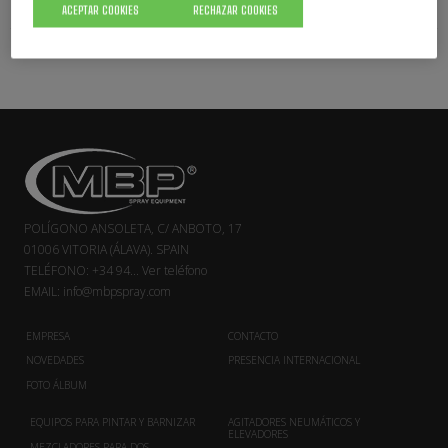
ACEPTAR COOKIES
RECHAZAR COOKIES
ACCESORIOS
POLÍGONO ANSOLETA, C/ ANBOTO, 17
01006 VITORIA (ÁLAVA). SPAIN
TELÉFONO:
+34 94...
Ver teléfono
EMAIL:
info@mbpspray.com
EMPRESA
CONTACTO
NOVEDADES
PRESENCIA INTERNACIONAL
FOTO ÁLBUM
EQUIPOS PARA PINTAR Y BARNIZAR
AGITADORES NEUMÁTICOS Y
ELEVADORES
MEZCLADORES PARA DOS