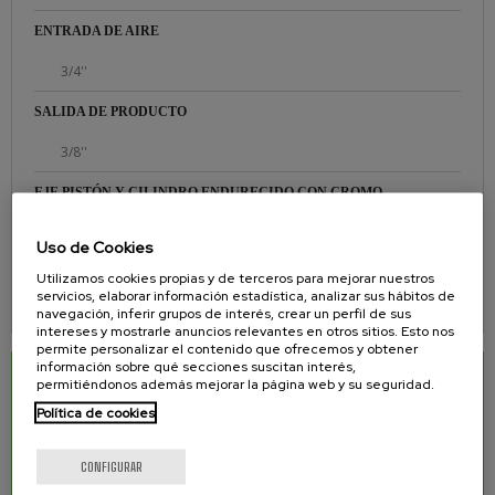
ENTRADA DE AIRE
3/4''
SALIDA DE PRODUCTO
3/8''
EJE PISTÓN Y CILINDRO ENDURECIDO CON CROMO
Sí
Uso de Cookies
ASIENTOS FABRICADOS EN CARBURO DE TUNGSTENO
Utilizamos cookies propias y de terceros para mejorar nuestros
servicios, elaborar información estadística, analizar sus hábitos de
Sí
navegación, inferir grupos de interés, crear un perfil de sus
intereses y mostrarle anuncios relevantes en otros sitios. Esto nos
permite personalizar el contenido que ofrecemos y obtener
información sobre qué secciones suscitan interés,
DESCARGAS RELACIONADAS
permitiéndonos además mejorar la página web y su seguridad.
Política de cookies
Manual de equipo para pintar Airless HD 63
1.48 Mb.
CONFIGURAR
Manual de equipo para pintar Airless HD 63 INOX
1.34 Mb.