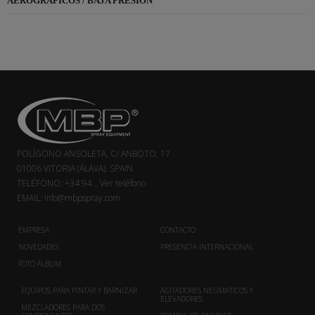
AEROGRÁFICOS / BAJA PRESIÓN
POLÍGONO ANSOLETA, C/ ANBOTO, 17
01006 VITORIA (ÁLAVA). SPAIN
TELÉFONO:
+34 94...
Ver teléfono
EMAIL:
info@mbpspray.com
EMPRESA
CONTACTO
NOVEDADES
PRESENCIA INTERNACIONAL
FOTO ÁLBUM
EQUIPOS PARA PINTAR Y BARNIZAR
AGITADORES NEUMÁTICOS Y
ELEVADORES
MEZCLADORES PARA DOS