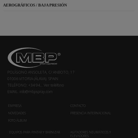
AEROGRÁFICOS / BAJA PRESIÓN
POLÍGONO ANSOLETA, C/ ANBOTO, 17
01006 VITORIA (ÁLAVA). SPAIN
TELÉFONO:
+34 94...
Ver teléfono
EMAIL:
info@mbpspray.com
EMPRESA
CONTACTO
NOVEDADES
PRESENCIA INTERNACIONAL
FOTO ÁLBUM
EQUIPOS PARA PINTAR Y BARNIZAR
AGITADORES NEUMÁTICOS Y
ELEVADORES