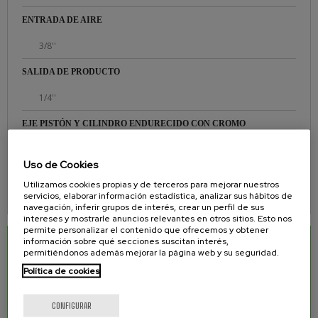
ENTRADA DE AIRE
3/8''
SALIDA DE PRODUCTO
1/4''
EJE PISTÓN Y CILINDRO ENDURECIDO CON CROMO
Sí
Uso de Cookies
ASIENTOS FABRICADOS EN CARBURO DE TUNGSTENO
Utilizamos cookies propias y de terceros para mejorar nuestros
servicios, elaborar información estadística, analizar sus hábitos de
Sí
navegación, inferir grupos de interés, crear un perfil de sus
intereses y mostrarle anuncios relevantes en otros sitios. Esto nos
permite personalizar el contenido que ofrecemos y obtener
información sobre qué secciones suscitan interés,
DESCARGAS RELACIONADAS
permitiéndonos además mejorar la página web y su seguridad.
Política de cookies
Manual de equipo para pintar Airless TEL 46
1.52 Mb.
Manual de equipo para pintar Airless TEL 46
1.52 Mb.
CONFIGURAR
INOX