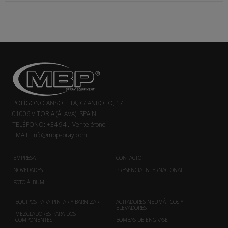
POLÍGONO ANSOLETA, C/ ANBOTO, 17
01006 VITORIA (ÁLAVA). SPAIN
TELÉFONO:
+34 94...
Ver teléfono
EMAIL:
info@mbpspray.com
EMPRESA
CONTACTO
NOVEDADES
PRESENCIA INTERNACIONAL
FOTO ÁLBUM
EQUIPOS PARA PINTAR Y BARNIZAR
AGITADORES NEUMÁTICOS Y
ELEVADORES
MEZCLADORES PARA DOS
COMPONENTES
BOMBAS DE ENGRASE