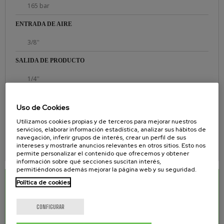
165 bar
ENTRADA DE AIRE
3/8''
SALIDA DE PRODUCTO
1/4''
EJE PISTÓN Y CILINDRO ENDURECIDO CON CROMO
Uso de Cookies
Sí
Utilizamos cookies propias y de terceros para mejorar nuestros
servicios, elaborar información estadística, analizar sus hábitos de
ASIENTOS FABRICADOS EN CARBURO DE TUNGSTENO
navegación, inferir grupos de interés, crear un perfil de sus
intereses y mostrarle anuncios relevantes en otros sitios. Esto nos
Sí
permite personalizar el contenido que ofrecemos y obtener
información sobre qué secciones suscitan interés,
permitiéndonos además mejorar la página web y su seguridad.
Política de cookies
DESCARGAS RELACIONADAS
Manual de equipo para barnizar y lacar mixto
1.60 Mb.
CONFIGURAR
BUD 15