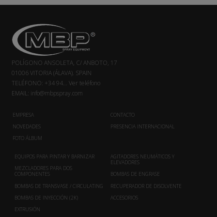
POLÍGONO ANSOLETA, C/ ANBOTO, 17
01006 VITORIA (ÁLAVA). SPAIN
TELÉFONO:
+34 94...
Ver teléfono
EMAIL:
info@mbpspray.com
EMPRESA
CONTACTO
NOVEDADES
PRESENCIA INTERNACIONAL
FOTO ÁLBUM
EQUIPOS PARA PINTAR Y BARNIZAR
AGITADORES NEUMÁTICOS Y
ELEVADORES
MEZCLADORES PARA DOS
COMPONENTES
BOMBAS DE ENGRASE
BOMBAS DE TRANSVASE / CIRCULATING
RECUPERADOR DE DISOLVENTE
BOMBAS DE INYECCIÓN (2K)
ACCESORIOS
EXTRUSIÓN