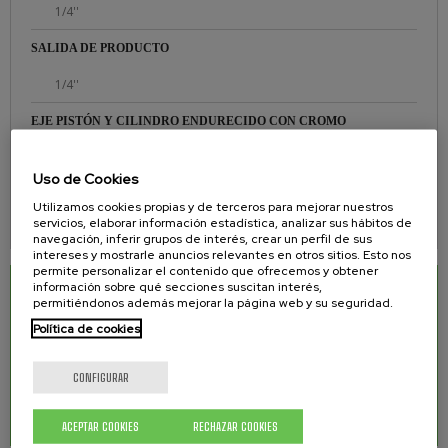
1/4''
SALIDA DE PRODUCTO
1/4''
EJE PISTÓN Y CILINDRO ENDURECIDO CON CROMO
Sí
Uso de Cookies
ASIENTOS FABRICADOS EN CARBURO DE TUNGSTENO
Utilizamos cookies propias y de terceros para mejorar nuestros
servicios, elaborar información estadística, analizar sus hábitos de
Sí
navegación, inferir grupos de interés, crear un perfil de sus
intereses y mostrarle anuncios relevantes en otros sitios. Esto nos
permite personalizar el contenido que ofrecemos y obtener
información sobre qué secciones suscitan interés,
DESCARGAS RELACIONADAS
permitiéndonos además mejorar la página web y su seguridad.
Política de cookies
Manual de equipo para barnizar y lacar mixto
0.99 Mb.
WR-320
CONFIGURAR
Manual de equipo para barnizar y lacar mixto
0.99 Mb.
WR-320 INOX
ACEPTAR COOKIES
RECHAZAR COOKIES