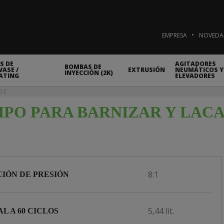
EMPRESA
NOVEDA
S DE
AGITADORES
BOMBAS DE
ASE /
EXTRUSIÓN
NEUMÁTICOS Y
INYECCIÓN (2K)
ATING
ELEVADORES
OS
IPO PARA BARNIZAR Y LACA
8:1
IÓN DE PRESIÓN
5,44 lit.
L A 60 CICLOS