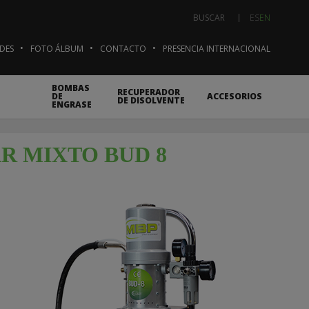
ES
EN
BUSCAR
DES
FOTO ÁLBUM
CONTACTO
PRESENCIA INTERNACIONAL
BOMBAS
RECUPERADOR
DE
ACCESORIOS
DE DISOLVENTE
ENGRASE
R MIXTO BUD 8