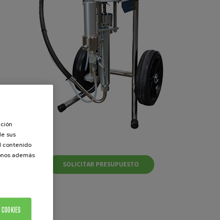
ación
de sus
el contenido
donos además
SOLICITAR PRESUPUESTO
 COOKIES