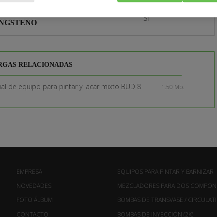
TOS FABRICADOS EN CARBURO
Sí
UNGSTENO
RGAS RELACIONADAS
l de equipo para pintar y lacar mixto BUD 8
1.50 Mb.
EMPRESA
EQUIPOS PARA PINTAR Y BARNIZAR
NOVEDADES
MEZCLADORES PARA DOS COMPON
FOTO ÁLBUM
BOMBAS DE TRANSVASE / CIRCULAT
CONTACTO
BOMBAS DE INYECCIÓN (2K)