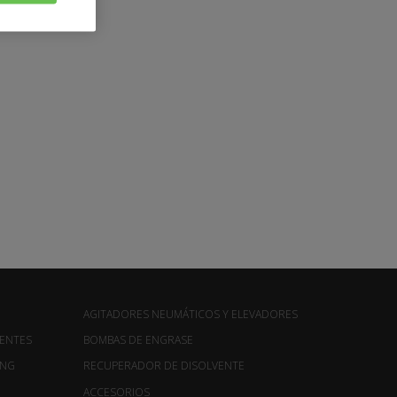
AGITADORES NEUMÁTICOS Y ELEVADORES
ENTES
BOMBAS DE ENGRASE
ING
RECUPERADOR DE DISOLVENTE
ACCESORIOS