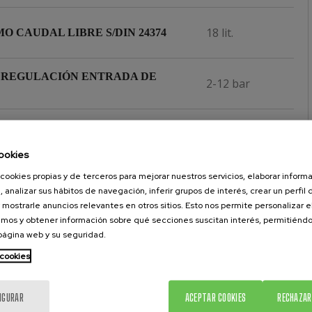
18 lit.
O CAUDAL LIBRE S/DIN 24374
 REGULACIÓN ENTRADA DE
2-12 bar
96 bar
ÓN MÁXIMA DE FLUIDO
ookies
cookies propias y de terceros para mejorar nuestros servicios, elaborar inform
3/8''
DA DE AIRE
, analizar sus hábitos de navegación, inferir grupos de interés, crear un perfil 
 mostrarle anuncios relevantes en otros sitios. Esto nos permite personalizar 
mos y obtener información sobre qué secciones suscitan interés, permitién
1/4''
 página web y su seguridad.
A DE PRODUCTO
 cookies
ISTÓN Y CILINDRO ENDURECIDO
Sí
CROMO
IGURAR
ACEPTAR COOKIES
RECHAZAR