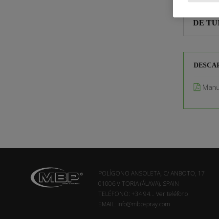
ASIEN
DE T
DESCA
Manua
POLÍGONO ANSOLETA, C/ ANBOTO, 17
01006 VITORIA (ÁLAVA). SPAIN
TELÉFONO:
+34 94...
Ver teléfono
EMAIL:
info@mbpspray.com