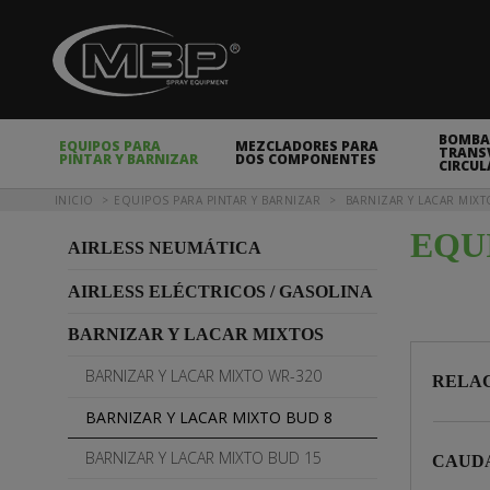
MBP Spray Equipment
BOMBA
EQUIPOS PARA
MEZCLADORES PARA
TRANSV
PINTAR Y BARNIZAR
DOS COMPONENTES
CIRCUL
Usted está aquí
INICIO
EQUIPOS PARA PINTAR Y BARNIZAR
BARNIZAR Y LACAR MIXT
EQU
AIRLESS NEUMÁTICA
AIRLESS ELÉCTRICOS / GASOLINA
BARNIZAR Y LACAR MIXTOS
BARNIZAR Y LACAR MIXTO WR-320
RELAC
BARNIZAR Y LACAR MIXTO BUD 8
BARNIZAR Y LACAR MIXTO BUD 15
CAUDA