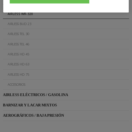
AIRLESS NEUMÁTICA
AIRLESS WR-320
AIRLESS BUD 23
AIRLESS TEL 30
AIRLESS TEL 46
AIRLESS HD 45
AIRLESS HD 63
AIRLESS HD 75
ACCESORIOS
AIRLESS ELÉCTRICOS / GASOLINA
BARNIZAR Y LACAR MIXTOS
AEROGRÁFICOS / BAJA PRESIÓN