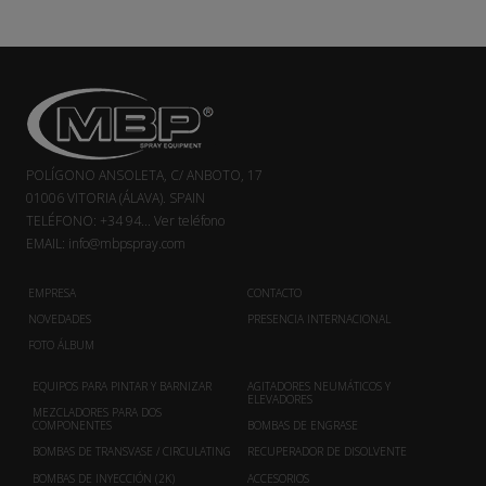
POLÍGONO ANSOLETA, C/ ANBOTO, 17
01006 VITORIA (ÁLAVA). SPAIN
TELÉFONO:
+34 94...
Ver teléfono
EMAIL:
info@mbpspray.com
EMPRESA
CONTACTO
NOVEDADES
PRESENCIA INTERNACIONAL
FOTO ÁLBUM
EQUIPOS PARA PINTAR Y BARNIZAR
AGITADORES NEUMÁTICOS Y
ELEVADORES
MEZCLADORES PARA DOS
COMPONENTES
BOMBAS DE ENGRASE
BOMBAS DE TRANSVASE / CIRCULATING
RECUPERADOR DE DISOLVENTE
BOMBAS DE INYECCIÓN (2K)
ACCESORIOS