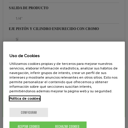
SALIDA DE PRODUCTO
1/4''
EJE PISTÓN Y CILINDRO ENDURECIDO CON CROMO
Sí
ASIENTOS FABRICADOS EN CARBURO DE TUNGSTENO
Uso de Cookies
Sí
Utilizamos cookies propias y de terceros para mejorar nuestros
servicios, elaborar información estadística, analizar sus hábitos de
navegación, inferir grupos de interés, crear un perfil de sus
intereses y mostrarle anuncios relevantes en otros sitios. Esto nos
DESCARGAS RELACIONADAS
permite personalizar el contenido que ofrecemos y obtener
información sobre qué secciones suscitan interés,
Manual de equipo para pintar Airless WR-320
0.99 Mb.
permitiéndonos además mejorar la página web y su seguridad.
Política de cookies
Manual de equipo para pintar Airless Inox WR-
0.99 Mb.
320
CONFIGURAR
ACEPTAR COOKIES
RECHAZAR COOKIES