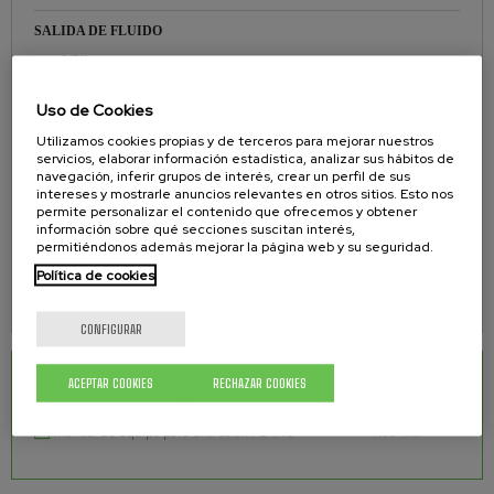
SALIDA DE FLUIDO
1/2''
Uso de Cookies
PESO
Utilizamos cookies propias y de terceros para mejorar nuestros
60 kgs.
servicios, elaborar información estadística, analizar sus hábitos de
navegación, inferir grupos de interés, crear un perfil de sus
EMPAQUETADURAS
intereses y mostrarle anuncios relevantes en otros sitios. Esto nos
permite personalizar el contenido que ofrecemos y obtener
información sobre qué secciones suscitan interés,
Teflón y polietileno
permitiéndonos además mejorar la página web y su seguridad.
JUNTAS DEL PLATO SEGUIDOR
Política de cookies
VITON / EPDM
CONFIGURAR
DESCARGAS RELACIONADAS
ACEPTAR COOKIES
RECHAZAR COOKIES
Manual de equipo para extrusión PS-110
1.00 Mb.