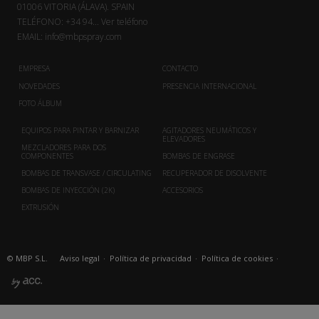
01006 VITORIA (ÁLAVA). SPAIN
TELÉFONO:
+34 94...
Ver teléfono
EMAIL:
info@mbpspray.com
EMPRESA
CONTACTO
NOVEDADES
PRESENCIA INTERNACIONAL
FOTO ÁLBUM
EQUIPOS PARA PINTAR Y BARNIZAR
AGITADORES NEUMÁTICOS Y
ELEVADORES
MEZCLADORES PARA DOS
COMPONENTES
BOMBAS DE ENGRASE
BOMBAS DE TRANSVASE / CIRCULATING
RECUPERADOR DE DISOLVENTE
BOMBAS DE INYECCIÓN (2K)
ACCESORIOS
EXTRUSIÓN
© MBP S.L.
Aviso legal
·
Política de privacidad
·
Política de cookies
·