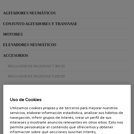
AGITADORES NEUMÁTICOS
CONJUNTO AGITADORES Y TRANSVASE
MOTORES
ELEVADORES NEUMÁTICOS
ACCESORIOS
REGULADOR DE VELOCIDAD 7.300.00
REGULADOR DE VELOCIDAD 9.200.00
AMARRE BIDÓN 11.800.00
AMARRE BIDÓN 7.800.00
Uso de Cookies
PALETA 7.112.00
Utilizamos cookies propias y de terceros para mejorar nuestros
servicios, elaborar información estadística, analizar sus hábitos de
navegación, inferir grupos de interés, crear un perfil de sus
PALETA 7.113.00
intereses y mostrarle anuncios relevantes en otros sitios. Esto nos
permite personalizar el contenido que ofrecemos y obtener
MANGOS CAB.016
información sobre qué secciones suscitan interés,