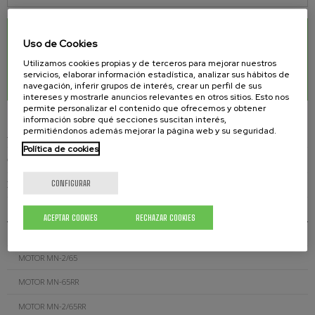
DESCARGAS RELACIONADAS
Uso de Cookies
Utilizamos cookies propias y de terceros para mejorar nuestros
Motor MN-37
0.07 Mb.
servicios, elaborar información estadística, analizar sus hábitos de
navegación, inferir grupos de interés, crear un perfil de sus
intereses y mostrarle anuncios relevantes en otros sitios. Esto nos
permite personalizar el contenido que ofrecemos y obtener
información sobre qué secciones suscitan interés,
permitiéndonos además mejorar la página web y su seguridad.
AGITADORES NEUMÁTICOS
Política de cookies
CONJUNTO AGITADORES Y TRANSVASE
CONFIGURAR
MOTORES
MOTOR MN-37
ACEPTAR COOKIES
RECHAZAR COOKIES
MOTOR MN-65
MOTOR MN-2/65
MOTOR MN-65RR
MOTOR MN-2/65RR