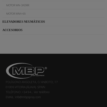
MOTOR MN-3/65RR
MOTOR MNA-65
ELEVADORES NEUMÁTICOS
ACCESORIOS
POLÍGONO ANSOLETA, C/ ANBOTO, 17
01006 VITORIA (ÁLAVA). SPAIN
TELÉFONO:
+34 94...
Ver teléfono
EMAIL:
info@mbpspray.com