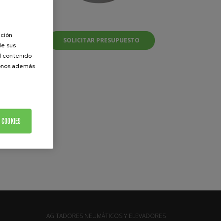
ación
SOLICITAR PRESUPUESTO
de sus
el contenido
donos además
 COOKIES
AGITADORES NEUMÁTICOS Y ELEVADORES