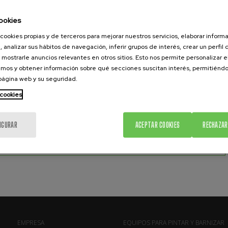
ookies
45,13 Nm.
A TORSIÓN A 5,5 BAR
cookies propias y de terceros para mejorar nuestros servicios, elaborar inform
, analizar sus hábitos de navegación, inferir grupos de interés, crear un perfil 
 mostrarle anuncios relevantes en otros sitios. Esto nos permite personalizar 
0,75 lit/ciclo
MO DE AIRE
mos y obtener información sobre qué secciones suscitan interés, permitién
 página web y su seguridad.
 cookies
RGAS RELACIONADAS
IGURAR
ACEPTAR COOKIES
RECHAZAR
r MNA-65
0.25 Mb.
EMPRESA
EQUIPOS PARA PINTAR Y BARNIZAR