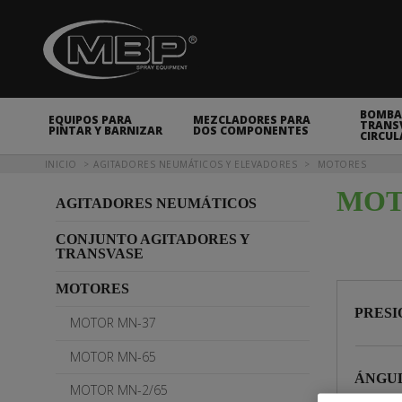
MBP Spray Equipment
BOMBA
EQUIPOS PARA
MEZCLADORES PARA
TRANSV
PINTAR Y BARNIZAR
DOS COMPONENTES
CIRCUL
Usted está aquí
INICIO
AGITADORES NEUMÁTICOS Y ELEVADORES
MOTORES
MOT
AGITADORES NEUMÁTICOS
CONJUNTO AGITADORES Y
TRANSVASE
MOTORES
PRES
MOTOR MN-37
MOTOR MN-65
ÁNGUL
MOTOR MN-2/65