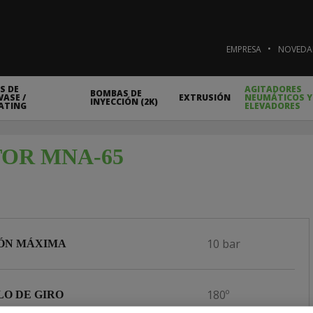
EMPRESA
NOVEDA
S DE
AGITADORES
BOMBAS DE
ASE /
EXTRUSIÓN
NEUMÁTICOS Y
INYECCIÓN (2K)
ATING
ELEVADORES
OR MNA-65
10 bar
IÓN MÁXIMA
180º
O DE GIRO