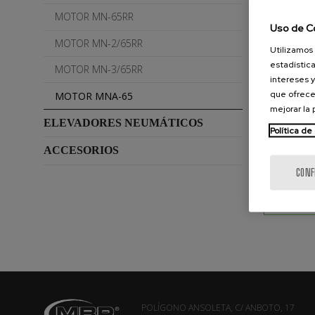
MOTOR MN-65RR
Uso de C
MÁXIM
MOTOR MN-2/65RR
Utilizamos 
estadística
MOTOR MN-3/65RR
intereses y
CONSU
que ofrece
MOTOR MNA-65
mejorar la
ELEVADORES NEUMÁTICOS
Política de
ACCESORIOS
DESCA
CONF
Moto
POLÍGONO ANSOLETA, C/ ANBOTO, 17