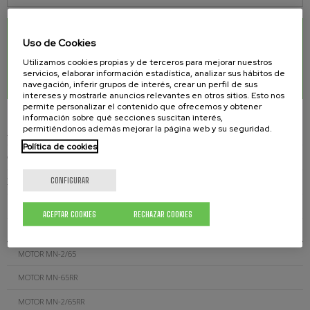
DESCARGAS RELACIONADAS
Uso de Cookies
Utilizamos cookies propias y de terceros para mejorar nuestros
Motor MN-65
0.18 Mb.
servicios, elaborar información estadística, analizar sus hábitos de
navegación, inferir grupos de interés, crear un perfil de sus
intereses y mostrarle anuncios relevantes en otros sitios. Esto nos
permite personalizar el contenido que ofrecemos y obtener
información sobre qué secciones suscitan interés,
permitiéndonos además mejorar la página web y su seguridad.
AGITADORES NEUMÁTICOS
Política de cookies
CONJUNTO AGITADORES Y TRANSVASE
CONFIGURAR
MOTORES
MOTOR MN-37
ACEPTAR COOKIES
RECHAZAR COOKIES
MOTOR MN-65
MOTOR MN-2/65
MOTOR MN-65RR
MOTOR MN-2/65RR