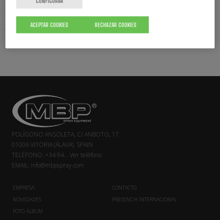
CONFIGURAR
ELEVADORES NEUMÁTICOS
ACEPTAR COOKIES
RECHAZAR COOKIES
ACCESORIOS
POLÍGONO ANSOLETA, C/ ANBOTO, 17
01006 VITORIA (ÁLAVA). SPAIN
TELÉFONO:
+34 94...
Ver teléfono
EMAIL:
info@mbpspray.com
EMPRESA
CONTACTO
NOVEDADES
PRESENCIA INTERNACIONAL
FOTO ÁLBUM