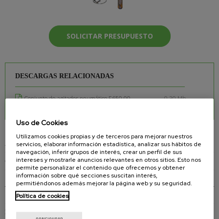
SOLICITAR PRESUPUESTO
DESCARGAS RELACIONADAS
Conjunto de agitador neumático E650 00
0.30 Mb.
Uso de Cookies
Utilizamos cookies propias y de terceros para mejorar nuestros
servicios, elaborar información estadística, analizar sus hábitos de
AGITADORES NEUMÁTICOS
navegación, inferir grupos de interés, crear un perfil de sus
intereses y mostrarle anuncios relevantes en otros sitios. Esto nos
CONJUNTO AGITADORES Y TRANSVASE
permite personalizar el contenido que ofrecemos y obtener
información sobre qué secciones suscitan interés,
CONJUNTO DE AGITADOR NEUMÁTICO E650 00
permitiéndonos además mejorar la página web y su seguridad.
CONJUNTO DE AGITADOR NEUMÁTICO E660 00
Política de cookies
MOTORES