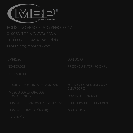
POLÍGONO ANSOLETA, C/ ANBOTO, 17
01006 VITORIA (ÁLAVA). SPAIN
TELÉFONO:
+34 94...
Ver teléfono
EMAIL:
info@mbpspray.com
EMPRESA
CONTACTO
NOVEDADES
PRESENCIA INTERNACIONAL
FOTO ÁLBUM
EQUIPOS PARA PINTAR Y BARNIZAR
AGITADORES NEUMÁTICOS Y
ELEVADORES
MEZCLADORES PARA DOS
COMPONENTES
BOMBAS DE ENGRASE
BOMBAS DE TRANSVASE / CIRCULATING
RECUPERADOR DE DISOLVENTE
BOMBAS DE INYECCIÓN (2K)
ACCESORIOS
EXTRUSIÓN