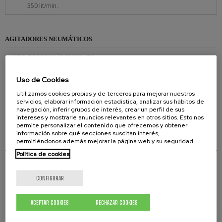
350 lit/min.
AGITADORES NEUMÁTICOS
AGITADOR NEUMÁTICO E701 720
AGITADOR NEUMÁTICO E701 730
Uso de Cookies
AGITADOR NEUMÁTICO E701 750
Utilizamos cookies propias y de terceros para mejorar nuestros
servicios, elaborar información estadística, analizar sus hábitos de
AGITADOR NEUMÁTICO E700 710
navegación, inferir grupos de interés, crear un perfil de sus
intereses y mostrarle anuncios relevantes en otros sitios. Esto nos
permite personalizar el contenido que ofrecemos y obtener
AGITADOR NEUMÁTICO E700 720
información sobre qué secciones suscitan interés,
permitiéndonos además mejorar la página web y su seguridad.
AGITADOR NEUMÁTICO E700 730
Política de cookies
AGITADOR NEUMÁTICO E700 750
AGITADOR NEUMÁTICO E700 720XL
CONFIGURAR
AGITADOR NEUMÁTICO E700 750XL
ACEPTAR COOKIES
RECHAZAR COOKIES
AGITADOR NEUMÁTICO E700 721