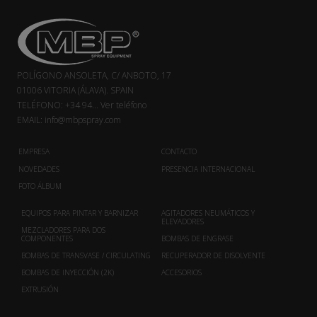
POLÍGONO ANSOLETA, C/ ANBOTO, 17
01006 VITORIA (ÁLAVA). SPAIN
TELÉFONO:
+34 94...
Ver teléfono
EMAIL:
info@mbpspray.com
EMPRESA
CONTACTO
NOVEDADES
PRESENCIA INTERNACIONAL
FOTO ÁLBUM
EQUIPOS PARA PINTAR Y BARNIZAR
AGITADORES NEUMÁTICOS Y
ELEVADORES
MEZCLADORES PARA DOS
COMPONENTES
BOMBAS DE ENGRASE
BOMBAS DE TRANSVASE / CIRCULATING
RECUPERADOR DE DISOLVENTE
BOMBAS DE INYECCIÓN (2K)
ACCESORIOS
EXTRUSIÓN