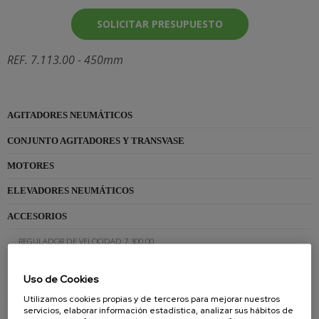
SOLICITAR PRESUPUESTO
REF. 7.113.00 - 450mm
AGITADORES NEUMÁTICOS
CONJUNTO AGITADORES Y TRANSVASE
MOTORES
ELEVADORES NEUMÁTICOS
ACCESORIOS
REGULADOR DE VELOCIDAD 7.300.00
REGULADOR DE VELOCIDAD 9.200.00
Uso de Cookies
AMARRE BIDÓN 11.800.00
Utilizamos cookies propias y de terceros para mejorar nuestros
servicios, elaborar información estadística, analizar sus hábitos de
AMARRE BIDÓN 7.800.00