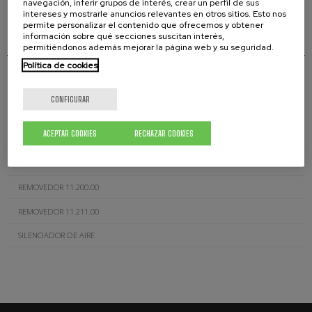
navegación, inferir grupos de interés, crear un perfil de sus
intereses y mostrarle anuncios relevantes en otros sitios. Esto nos
PALETA 7.112.00
permite personalizar el contenido que ofrecemos y obtener
información sobre qué secciones suscitan interés,
PALETA 7.113.00
permitiéndonos además mejorar la página web y su seguridad.
Política de cookies
MANGOS CAB.016
PALETA MN-65
CONFIGURAR
TAPA BIDÓN 7.401.00
ACEPTAR COOKIES
RECHAZAR COOKIES
TAPA DEPÓSITO 7.501.00
TAPA DEPÓSITO 7.502.00
REMOVEDOR 11.200.00
REMOVEDOR 11.211.00
SILENCIADOR DE AIRE